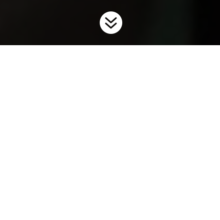

Accueil
Espèces envahissantes
Poissons envahissants
9
9
Les espèces de poissons envahissants ont une incidence sur
nos écosystèmes aquatiques en rivalisant avec les poissons
indigènes pour l’alimentation et l’habitat, en modifiant les
réseaux trophiques et en se nourrissant des populations
d’œufs et de larves du poisson de sport. Les poissons
envahissants peuvent être introduits et se propager de
diverses manières, notamment par l’intermédiaire de l’eau de
ballast, du transport des appâts, du commerce des espèces
destinées aux aquariums et aux jardins d’eau, des poissons
comestibles vivants, des introductions non autorisées, ainsi
que des canaux et des déviations de cours d’eau.