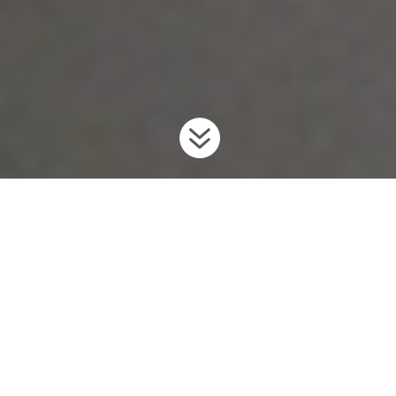

Accueil
Envahisseurs
Poissons envahissants
Lamproie
9
9
9
marine
Renseignements généraux
La lamproie marine est un poisson primitif qui ressemble à
l’anguille, originaire de l’océan Atlantique Nord et de la mer
Baltique, de la Méditerranée occidentale et de la mer Adriatique.