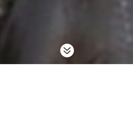

Accueil
Envahisseurs
Poissons envahissants
Éperlan
9
9
9
arc-en-ciel
Renseignements généraux
L’éperlan arc-en-ciel est un poisson prédateur originaire des
régions côtières de l’Atlantique Nord en Amérique du Nord et de