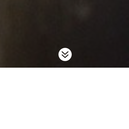

Accueil
Voies d’entrées
Poissons comestibles vivants
9
9
De nombreux marchés en Ontario proposent des fruits de mer
vivants et du poisson frais. Malheureusement, certaines espèces
en vente pourraient survivre si elles réussissaient à envahir un
lac ou une rivière de l’Ontario. Les espèces telles que les
carpes