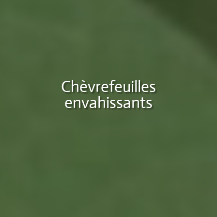
Chèvrefeuilles
envahissants